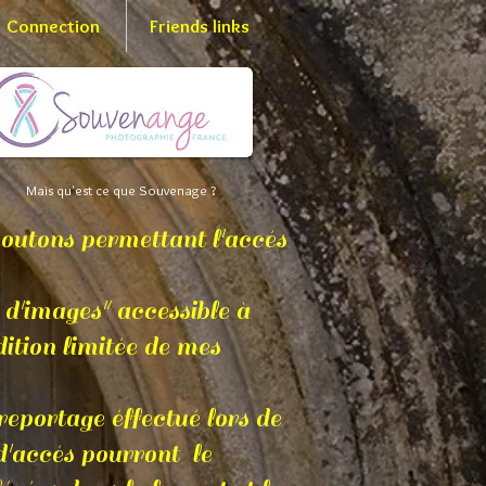
Connection
Friends links
Mais qu'est ce que Souvenage ?
boutons permettant l'accés
ges" accessible à
ion limitée de mes
portage éffectué lors de
d'accés pourront le