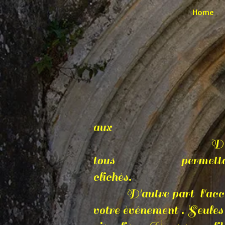
Home
aux gale
D'une part une gal
tous permettant la visu
clichés.
D'autre part l'accés au
votre événement . Seules