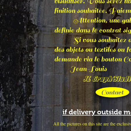
visualiser. Vous serez li
finition souhaitée. Paie
Attention, une galerie p
définie dans le contrat si
Si vous souhaitez des ti
des objets ou textiles ou 
demande via le bouton Con
Jean-Louis
JL Graph'Studi
Contact
if delivery outside 
All the pictures on this site are the exclu