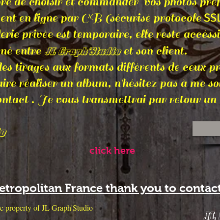
bre de choisir et commander vos photos préf
SS
ment en ligne par CB (sécurisé protocole
rivée est temporaire, elle reste accéssi
gné entre
et son client.
JL Graph'Studio
rages aux formats différents de ceux pro
faire réaliser un album, n'hésitez pas à me so
tact . Je vous transmettrai par retour un d
o
click here
metropolitan France thank you to contac
sive property of JL Graph'Studio
JL