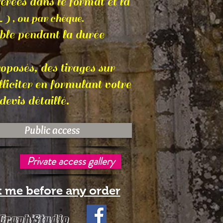
érées dans le format et la
L
) , ou par chéque.
ble pendant la durée
posés, des tirages sur
lliciter en formulant votre
evis détaillé.
Public access
Private access gallery
t me before any order
 Graph'Studio