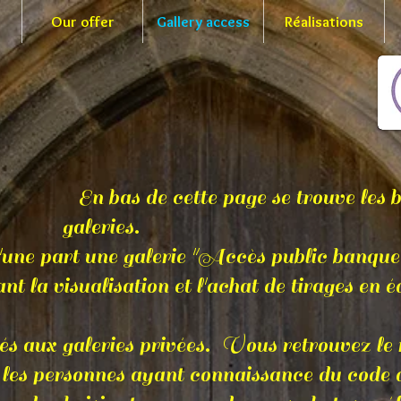
Our offer
Gallery access
Réalisations
En bas de cette page se trouve les 
ries.
erie "Accès public banque d'ima
alisation et l'achat de tirages en édit
x galeries privées. Vous retrouvez le re
 les personnes ayant connaissance du code 