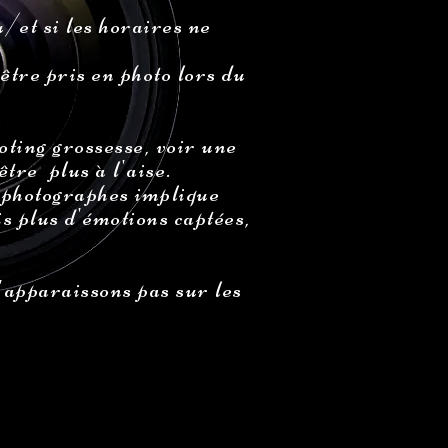
/et si les horaires ne
être pris en photo lors du
s
oting grossesse, voir une
tre plus à l'aise.
x photographes implique
is plus d'émotions captées,
'apparaissons pas sur les