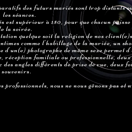
ratifs des futurs mariés sont trop distants ou
 les séances.
és est supérieur à 150, pour que chacun puisse 
e la soirée.
tation quelque soit la religion de nos client(e)
 intimes comme l'habillage de la mariée, un sho
e d'un(e) photographe de même sexe permet d'ê
e, réception familiale ou professionnelle, deu
c des angles différents de prise de vue, deux fo
e souvenirs.
s professionnels, nous ne nous gênons pas et n